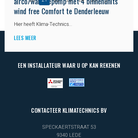
airco/warmtepomp met 4 binnenunits
20
21
22
23
24
25
wind free Comfort te Denderleeuw
Hier heeft Klima-Technics…
LEES MEER
EEN INSTALLATEUR WAAR U OP KAN REKENEN
CONTACTEER KLIMATECHNICS BV
SPECKAERTSTRAAT 53
9340 LEDE