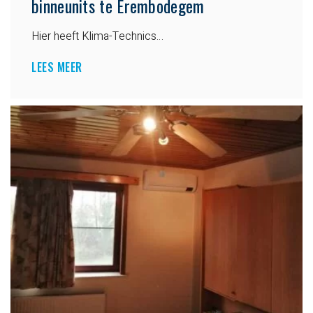
binneunits te Erembodegem
Hier heeft Klima-Technics…
LEES MEER