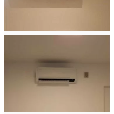
LEES MEER
5 januari 2021
Klimatechnics.be
Airco
Warmtepompen
Realisatie Mitsubishi multisplit
airco/warmtepomp met 2 binnenunits
te Gooik
Hier heeft Klima-Technics…
LEES MEER