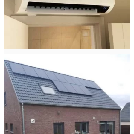
Hier heeft Klima-Technics…
LEES MEER
23 december 2020
Klimatechnics.be
Airco
Zonnepanelen
Realisatie Samsung multisplit
airco/warmtepomp met 3 binnenunits
wind free Elite + Comfort te Wichelen
Hier heeft Klima-Technics…
LEES MEER