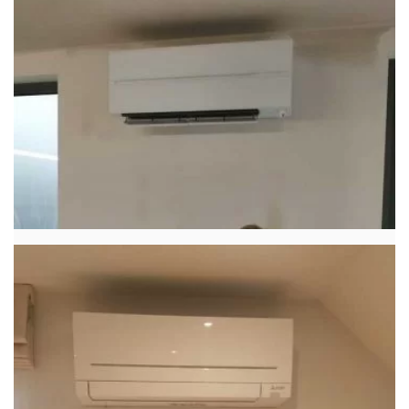
airco/warmtepomp met 2 binnenunits
wind free Elite + Comfort in de
Dwarsstraat te Lede
Hier heeft Klima-Technics…
LEES MEER
6 januari 2021
Klimatechnics.be
Airco
Warmtepompen
Realisatie single split
airco/warmtepomp Mitsubishi LN
Diamond 6.1 Kw te Lede
Hier heeft Klima-Technics…