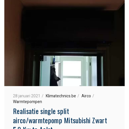
28 januari 2021
Klimatechnics.be
Airco
Warmtepompen
Realisatie single split
airco/warmtepomp Mitsubishi Zwart