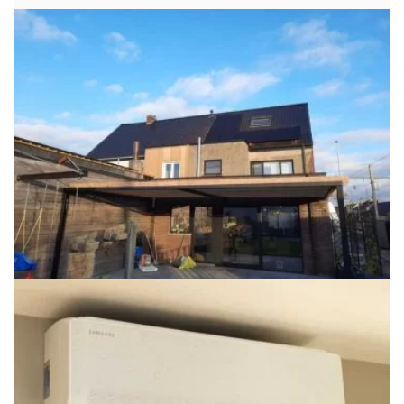
4 januari 2021
Klimatechnics.be
Airco
Warmtepompen
Realisatie 2x Samsung single split
airco/warmtepomp Wind Free Comfort
te Iddergem
Hier heeft Klima-Technics…
LEES MEER
23 december 2020
Klimatechnics.be
Zonnepanelen
Realisatie 10x Qcells zonnepanelen 340
Wp monokristallijn Full Black met SMA
omvormer SB3.0 1AV te Herzele