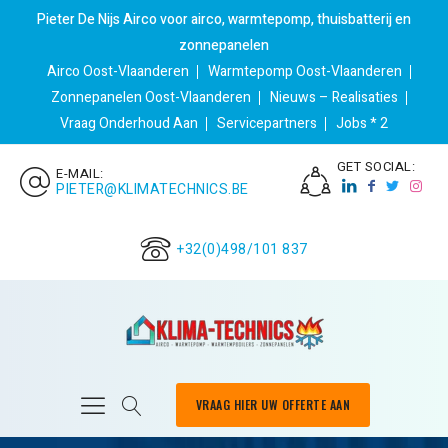
Pieter De Nijs Airco voor airco, warmtepomp, thuisbatterij en
zonnepanelen
Airco Oost-Vlaanderen
Warmtepomp Oost-Vlaanderen
Zonnepanelen Oost-Vlaanderen
Nieuws – Realisaties
Vraag Onderhoud Aan
Servicepartners
Jobs * 2
GET SOCIAL:
E-MAIL:
PIETER@KLIMATECHNICS.BE
+32(0)498/101 837
VRAAG HIER UW OFFERTE AAN