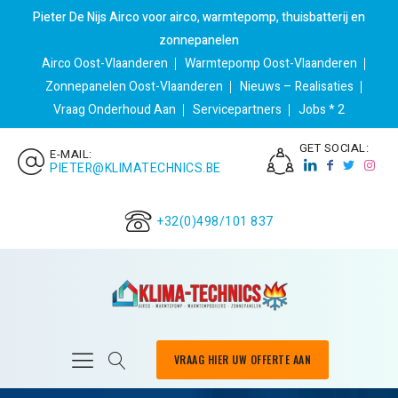
Pieter De Nijs Airco voor airco, warmtepomp, thuisbatterij en
zonnepanelen
Airco Oost-Vlaanderen
Warmtepomp Oost-Vlaanderen
Zonnepanelen Oost-Vlaanderen
Nieuws – Realisaties
Vraag Onderhoud Aan
Servicepartners
Jobs * 2
GET SOCIAL:
E-MAIL:
PIETER@KLIMATECHNICS.BE
+32(0)498/101 837
VRAAG HIER UW OFFERTE AAN