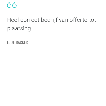
Heel correct bedrijf van offerte tot
Va
plaatsing.
sa
pr
E. DE BACKER
be
ve
G. 