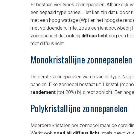
Er bestaan vier types zonnepanelen. Afhankelijk 
een bepaald type paneel. Het kan zijn dat u door
met een hoog wattage (Wp) en het hoogste rend
met voldoende ruimte, zoals een landbouwbedrijf m
zonnepaneel dat ook bij
diffuus licht
nog een hog
met diffuus licht.
Monokristallijne zonnepanelen
De eerste zonnepanelen waren van dit type. Nog
panelen. Elke zonnecel bestaat uit 1 kristal. (mon
rendement
(tot 20%) bij direct zonlicht. Een hoger
Polykristallijne zonnepanelen
Meerdere kristallen per zonnecel maar de spreidi
Werkt ook
goed bij diffuus licht
, zoals bewolkt