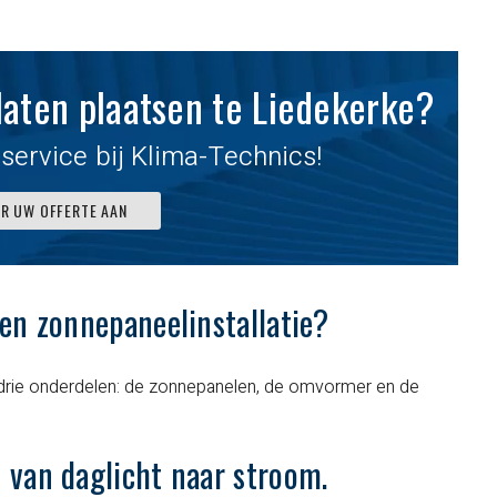
laten plaatsen te Liedekerke?
service bij Klima-Technics!
ER UW OFFERTE AAN
en zonnepaneelinstallatie?
ten
Professionele
Heel correct b
t drie onderdelen: de zonnepanelen, de omvormer en de
kwaliteit, vanaf eerste
van offerte tot
verkoopspraatje tot
plaatsing.
 van daglicht naar stroom.
en
finale installatie !!