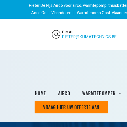
Pieter De Nijs Airco voor airco, warmtepomp, thuisbatt
Airco Oost-Vlaanderen
Warmtepomp Oost-Vlaande
E-MAIL:
PIETER@KLIMATECHNICS.BE
HOME
AIRCO
WARMTEPOMPEN
VRAAG HIER UW OFFERTE AAN
Geothermische
warmtepompen