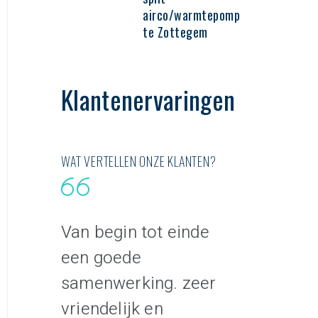
airco/warmtepomp
te Zottegem
Klantenervaringen
WAT VERTELLEN ONZE KLANTEN?
edrijf
Van begin tot einde
Hallo Piete
een goede
Ik was van
samenwerking. zeer
aanwezig b
vriendelijk en