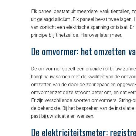
Zeer ruim, netjes en
werden nagekome
Elk paneel bestaat uit meerdere, vaak tientallen
snel koel, aan een
vriendelijke
uit gelaagd silicium. Elk paneel bevat twee lagen. 
interessant tarief…
van zonlicht een elektrische spanning ontstaat. E
werklieden en net
principe blijft hetzelfde. Hierover later meer.
Bedankt Pieter.
plaatsing.
De omvormer: het omzetten van
ELS, PIETER, TINE & MARIE UIT LEDE
CHRISTOPHE UIT LIEDEKERKE
De omvormer speelt een cruciale rol bij uw zonne
hangt nauw samen met de kwaliteit van de omvor
omzetten van de door de zonnepanelen opgewekte
omvormer zet deze stroom beter om, en dat verho
Er zijn verschillende soorten omvormers. Strin
de bekendste. Bij het bespreken van de installati
past bij uw situatie en wensen.
De elektriciteitsmeter: registr