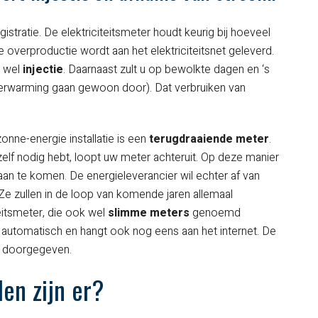
stratie. De elektriciteitsmeter houdt keurig bij hoeveel
overproductie wordt aan het elektriciteitsnet geleverd.
k wel
injectie
. Daarnaast zult u op bewolkte dagen en ‘s
verwarming gaan gewoon door). Dat verbruiken van
zonne-energie installatie is een
terugdraaiende meter
.
lf nodig hebt, loopt uw meter achteruit. Op deze manier
 aan te komen. De energieleverancier wil echter af van
Ze zullen in de loop van komende jaren allemaal
eitsmeter, die ook wel
slimme meters
genoemd
 automatisch en hangt ook nog eens aan het internet. De
ch doorgegeven.
en zijn er?