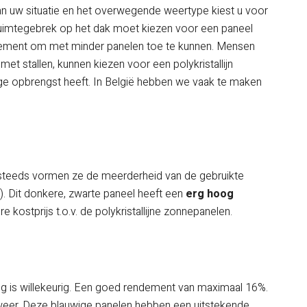
van uw situatie en het overwegende weertype kiest u voor
 ruimtegebrek op het dak moet kiezen voor een paneel
ement om met minder panelen toe te kunnen. Mensen
et stallen, kunnen kiezen voor een polykristallijn
e opbrengst heeft. In België hebben we vaak te maken
 steeds vormen ze de meerderheid van de gebruikte
o). Dit donkere, zwarte paneel heeft een
erg hoog
e kostprijs t.o.v. de polykristallijne zonnepanelen.
ng is willekeurig. Een goed rendement van maximaal 16%.
 weer. Deze blauwige panelen hebben een uitstekende