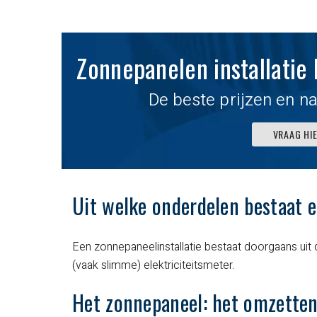
Zonnepanelen installatie 
De beste prijzen en na
VRAAG HI
Uit welke onderdelen bestaat e
Prima service bij het
Ik heb 2 airco’s la
Een zonnepaneelinstallatie bestaat doorgaans ui
huren van de
plaatsen van
(vaak slimme) elektriciteitsmeter.
koelwagen voor een
Samsung. De
Het zonnepaneel: het omzetten
kaas- en wijnavond!
gemaakte afsprak