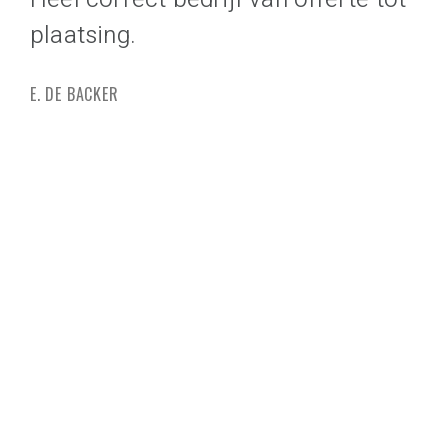
plaatsing.
sa
pr
E. DE BACKER
be
ve
G. 