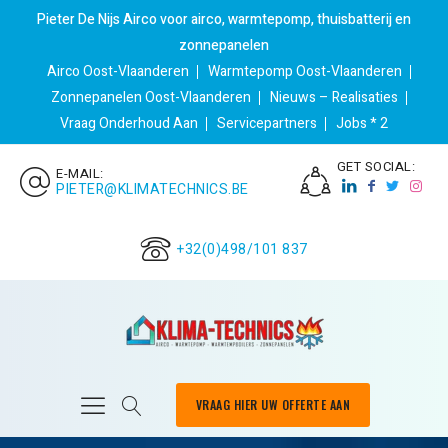
Pieter De Nijs Airco voor airco, warmtepomp, thuisbatterij en
zonnepanelen
Airco Oost-Vlaanderen
Warmtepomp Oost-Vlaanderen
Zonnepanelen Oost-Vlaanderen
Nieuws – Realisaties
Vraag Onderhoud Aan
Servicepartners
Jobs * 2
GET SOCIAL:
E-MAIL:
PIETER@KLIMATECHNICS.BE
+32(0)498/101 837
VRAAG HIER UW OFFERTE AAN