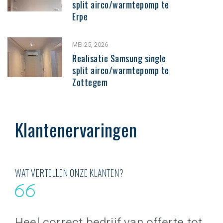
split airco/warmtepomp te
Erpe
MEI 25, 2026
Realisatie Samsung single
split airco/warmtepomp te
Zottegem
Klantenervaringen
WAT VERTELLEN ONZE KLANTEN?
Heel correct bedrijf van offerte tot
Va