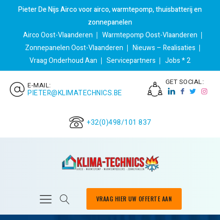
Pieter De Nijs Airco voor airco, warmtepomp, thuisbatterij en
zonnepanelen
Airco Oost-Vlaanderen
Warmtepomp Oost-Vlaanderen
Zonnepanelen Oost-Vlaanderen
Nieuws – Realisaties
Vraag Onderhoud Aan
Servicepartners
Jobs * 2
GET SOCIAL:
E-MAIL:
PIETER@KLIMATECHNICS.BE
+32(0)498/101 837
VRAAG HIER UW OFFERTE AAN