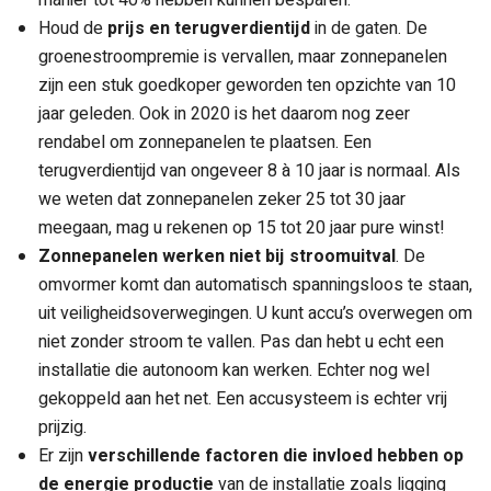
manier tot 40% hebben kunnen besparen.
Houd de
prijs en terugverdientijd
in de gaten. De
groenestroompremie is vervallen, maar zonnepanelen
zijn een stuk goedkoper geworden ten opzichte van 10
jaar geleden. Ook in 2020 is het daarom nog zeer
rendabel om zonnepanelen te plaatsen. Een
terugverdientijd van ongeveer 8 à 10 jaar is normaal. Als
we weten dat zonnepanelen zeker 25 tot 30 jaar
meegaan, mag u rekenen op 15 tot 20 jaar pure winst!
Zonnepanelen werken niet bij stroomuitval
. De
omvormer komt dan automatisch spanningsloos te staan,
uit veiligheidsoverwegingen. U kunt accu’s overwegen om
niet zonder stroom te vallen. Pas dan hebt u echt een
installatie die autonoom kan werken. Echter nog wel
gekoppeld aan het net. Een accusysteem is echter vrij
prijzig.
Er zijn
verschillende factoren die invloed hebben op
de energie productie
van de installatie zoals ligging