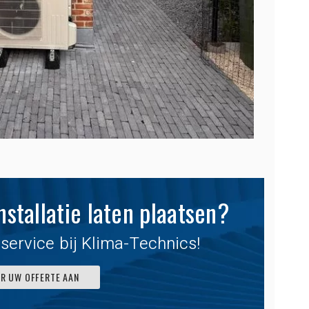
en
werden nagekomen,
E. VERVONDEL
vriendelijke
…
werklieden en nette
plaatsing.
T LEDE
CHRISTOPHE UIT LIEDEKERKE
tallatie laten plaatsen?
service bij Klima-Technics!
ER UW OFFERTE AAN