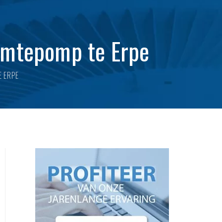
armtepomp te Erpe
E ERPE