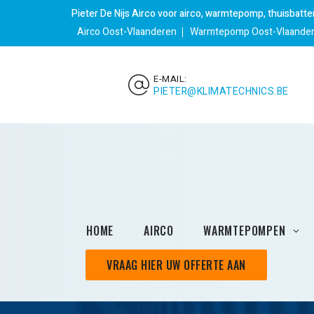
Pieter De Nijs Airco voor airco, warmtepomp, thuisbatt
Airco Oost-Vlaanderen
Warmtepomp Oost-Vlaande
E-MAIL:
PIETER@KLIMATECHNICS.BE
HOME
AIRCO
WARMTEPOMPEN
VRAAG HIER UW OFFERTE AAN
Geothermische
warmtepompen