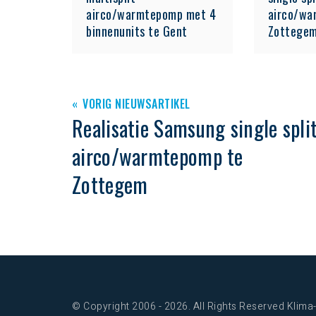
airco/warmtepomp met 4
airco/wa
binnenunits te Gent
Zottege
VORIG NIEUWSARTIKEL
Realisatie Samsung single spli
airco/warmtepomp te
Zottegem
© Copyright 2006 - 2026. All Rights Reserved Klim