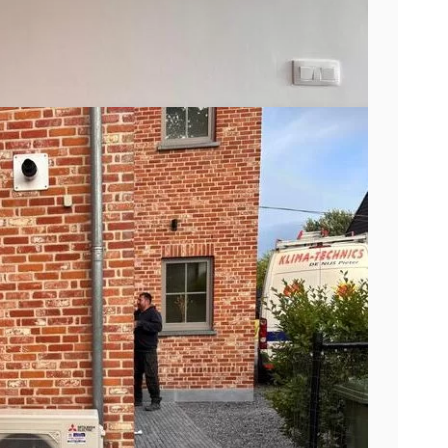
het
Ik heb 2 airco’s laten
Professionele
plaatsen van
kwaliteit, vana
en
Samsung. De
verkoopspraat
d!
gemaakte afspraken
finale installati