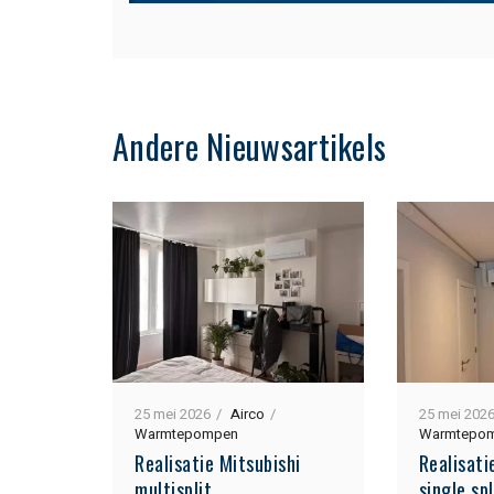
Andere Nieuwsartikels
25 mei 2026
Airco
25 mei 202
Warmtepompen
Warmtepo
Realisatie Mitsubishi
Realisat
multisplit
single spl