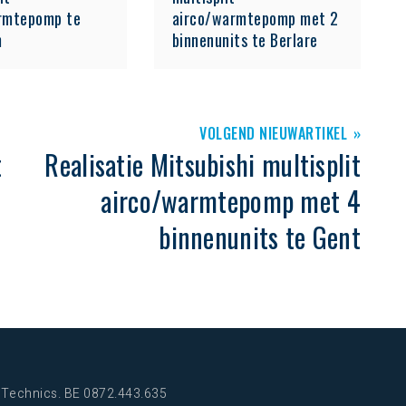
rmtepomp te
airco/warmtepomp met 2
m
binnenunits te Berlare
VOLGEND NIEUWARTIKEL
t
Realisatie Mitsubishi multisplit
airco/warmtepomp met 4
binnenunits te Gent
a-Technics. BE 0872.443.635