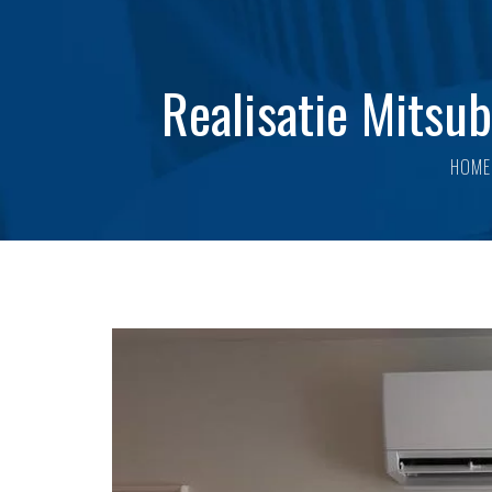
Lucht/water
warmtepompen
Realisatie Mitsu
HOME