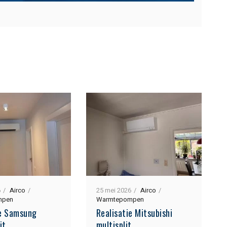
6
Airco
25 mei 2026
Airco
mpen
Warmtepompen
ie Samsung
Realisatie Mitsubishi
it
multisplit