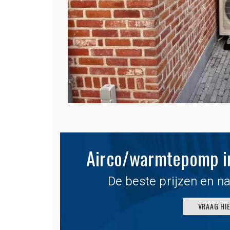
Zeer ruim, netjes 
snel koel, aan een
interessant tarief
Bedankt Pieter.
ELS, PIETER, TINE & MARIE UI
Airco/warmtepomp ins
De beste prijzen en na
VRAAG HI