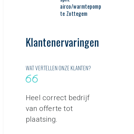
airco/warmtepomp
te Zottegem
Klantenervaringen
WAT VERTELLEN ONZE KLANTEN?
Heel correct bedrijf
Van begin 
f eerste
van offerte tot
een goede
je tot
plaatsing.
samenwerk
e !!
vriendelijk