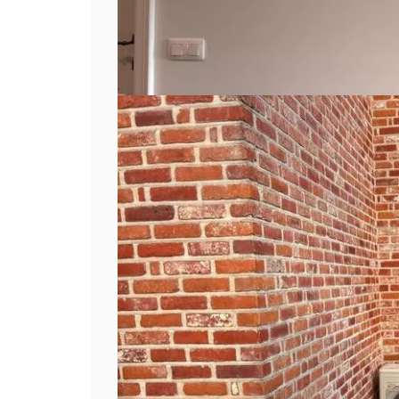
Prima service bij 
huren van de
koelwagen voor e
kaas- en wijnavon