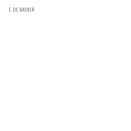
pr
E. DE BACKER
be
ve
G. 