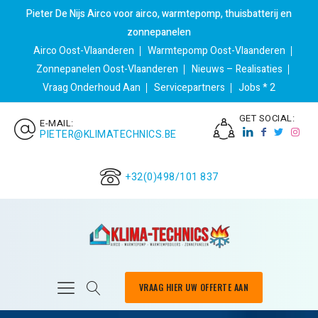
Pieter De Nijs Airco voor airco, warmtepomp, thuisbatterij en
zonnepanelen
Airco Oost-Vlaanderen
Warmtepomp Oost-Vlaanderen
Zonnepanelen Oost-Vlaanderen
Nieuws – Realisaties
Vraag Onderhoud Aan
Servicepartners
Jobs * 2
GET SOCIAL:
E-MAIL:
PIETER@KLIMATECHNICS.BE
+32(0)498/101 837
VRAAG HIER UW OFFERTE AAN