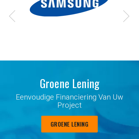
Groene Lening
Eenvoudige Financiering Van Uw
Project
GROENE LENING