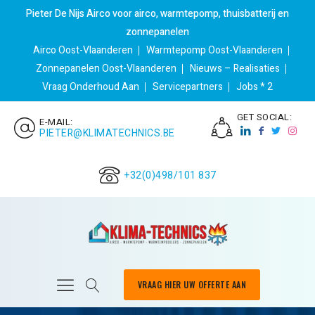
Pieter De Nijs Airco voor airco, warmtepomp, thuisbatterij en
zonnepanelen
Airco Oost-Vlaanderen
Warmtepomp Oost-Vlaanderen
Zonnepanelen Oost-Vlaanderen
Nieuws – Realisaties
Vraag Onderhoud Aan
Servicepartners
Jobs * 2
GET SOCIAL:
E-MAIL:
PIETER@KLIMATECHNICS.BE
+32(0)498/101 837
VRAAG HIER UW OFFERTE AAN