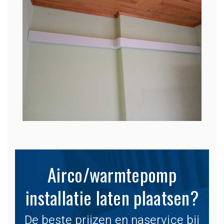
Airco/warmtepomp
installatie laten plaatsen?
De beste prijzen en naservice bij