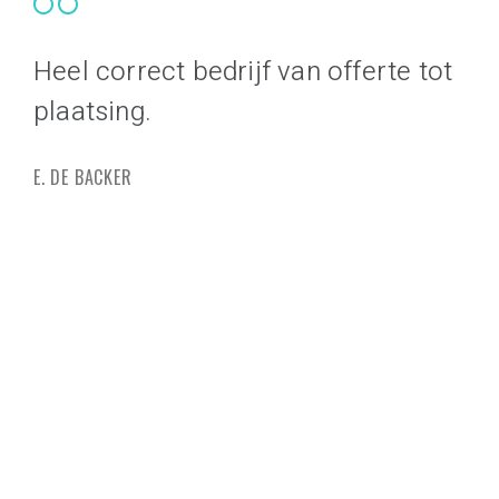
Heel correct bedrijf van offerte tot
Va
plaatsing.
sa
pr
E. DE BACKER
be
ve
G. 