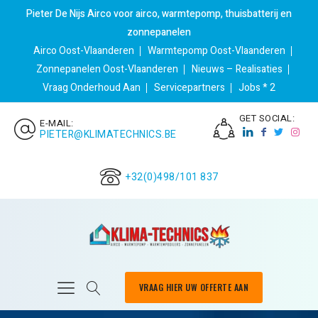
Pieter De Nijs Airco voor airco, warmtepomp, thuisbatterij en
zonnepanelen
Airco Oost-Vlaanderen
Warmtepomp Oost-Vlaanderen
Zonnepanelen Oost-Vlaanderen
Nieuws – Realisaties
Vraag Onderhoud Aan
Servicepartners
Jobs * 2
GET SOCIAL:
E-MAIL:
PIETER@KLIMATECHNICS.BE
+32(0)498/101 837
VRAAG HIER UW OFFERTE AAN