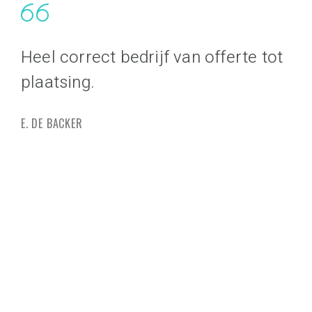
Heel correct bedrijf van offerte tot
Va
plaatsing.
sa
pr
E. DE BACKER
be
ve
G. 