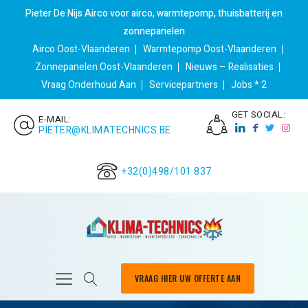
Pieter De Nijs Airco voor airco, warmtepomp, thuisbatterij en
zonnepanelen
Airco Oost-Vlaanderen
Warmtepomp Oost-Vlaanderen
Zonnepanelen Oost-Vlaanderen
Nieuws – Realisaties
Vraag Onderhoud Aan
Servicepartners
Jobs * 2
GET SOCIAL:
E-MAIL:
PIETER@KLIMATECHNICS.BE
+32(0)498/101 837
VRAAG HIER UW OFFERTE AAN