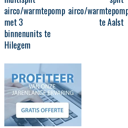
airco/warmtepomp
airco/warmtepom
met 3
te Aalst
binnenunits te
Hilegem