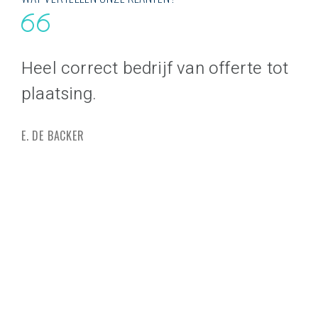
Heel correct bedrijf van offerte tot
Va
plaatsing.
sa
pr
E. DE BACKER
be
ve
G. 