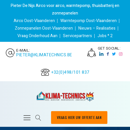
Pieter De Nijs Airco voor airco, warmtepomp, thuisbatterij en
zonnepanelen
Airco Oost-Vlaanderen
Warmtepomp Oost-Vlaanderen
Zonnepanelen Oost-Vlaanderen
Nieuws – Realisaties
Vraag Onderhoud Aan
Servicepartners
Jobs * 2
GET SOCIAL:
E-MAIL:
PIETER@KLIMATECHNICS.BE
+32(0)498/101 837
VRAAG HIER UW OFFERTE AAN