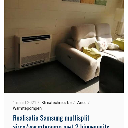
1 maart 2021
Klimatechnics.be
Airco
Warmtepompen
Realisatie Samsung multisplit
airco/warmtepomp met 2 binnenunits