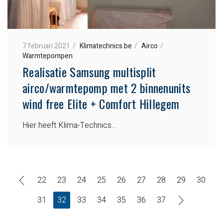
7 februari 2021
Klimatechnics.be
Airco
Warmtepompen
Realisatie Samsung multisplit
airco/warmtepomp met 2 binnenunits
wind free Elite + Comfort Hillegem
Hier heeft Klima-Technics…
22
23
24
25
26
27
28
29
30
31
32
33
34
35
36
37