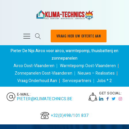
VRAAG HIER UW OFFERTE AAN
Pieter De Nijs Airco voor airco, warmtepomp, thuisbatterij en
zonnepanelen
Airco Oost-Vlaanderen
Warmtepomp Oost-Vlaanderen
Zonnepanelen Oost-Vlaanderen
Nieuws – Realisaties
Vraag Onderhoud Aan
Servicepartners
Jobs * 2
GET SOCIAL:
E-MAIL:
PIETER@KLIMATECHNICS.BE
+32(0)498/101 837