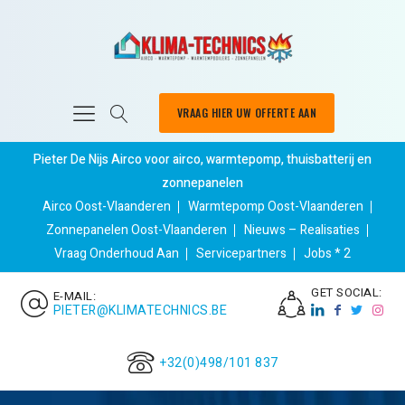
VRAAG HIER UW OFFERTE AAN
Pieter De Nijs Airco voor airco, warmtepomp, thuisbatterij en
zonnepanelen
Airco Oost-Vlaanderen
Warmtepomp Oost-Vlaanderen
Zonnepanelen Oost-Vlaanderen
Nieuws – Realisaties
Vraag Onderhoud Aan
Servicepartners
Jobs * 2
GET SOCIAL:
E-MAIL:
PIETER@KLIMATECHNICS.BE
+32(0)498/101 837