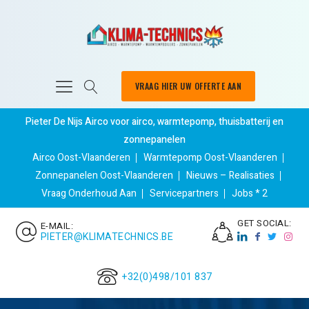
VRAAG HIER UW OFFERTE AAN
Pieter De Nijs Airco voor airco, warmtepomp, thuisbatterij en
zonnepanelen
Airco Oost-Vlaanderen
Warmtepomp Oost-Vlaanderen
Zonnepanelen Oost-Vlaanderen
Nieuws – Realisaties
Vraag Onderhoud Aan
Servicepartners
Jobs * 2
GET SOCIAL:
E-MAIL:
PIETER@KLIMATECHNICS.BE
+32(0)498/101 837