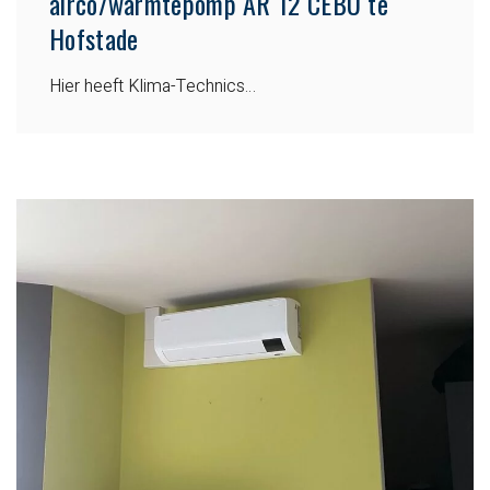
airco/warmtepomp AR 12 CEBU te
Hofstade
Hier heeft Klima-Technics…